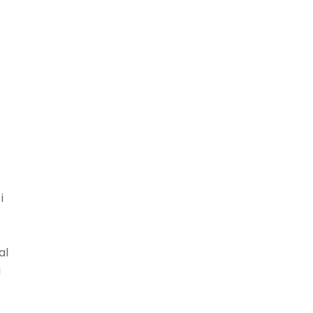
i
al
å