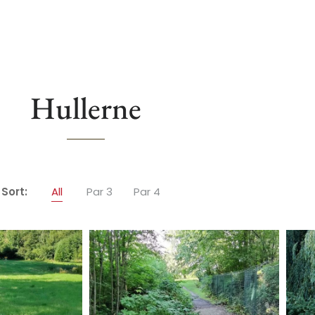
Hullerne
Sort:
All
Par 3
Par 4