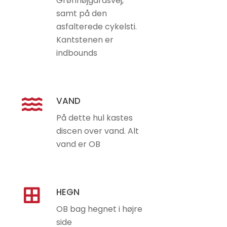
Grønhøjgårdsvej,
samt på den
asfalterede cykelsti.
Kantstenen er
indbounds
VAND
På dette hul kastes
discen over vand. Alt
vand er OB
HEGN
OB bag hegnet i højre
side