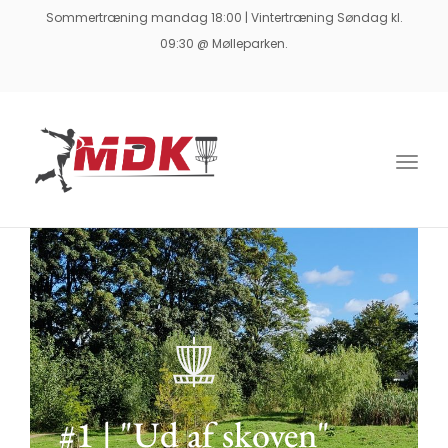
Sommertræning mandag 18:00 | Vintertræning Søndag kl.
09:30 @ Mølleparken.
Togg
navig
#1 | "Ud af skoven"