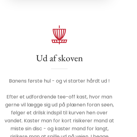
Ud af skoven
Banens første hul - og vi starter hårdt ud !
Efter et udfordrende tee-off kast, hvor man
gerne vil lægge sig ud på plænen foran søen,
følger et drilsk indspil til kurven hen over
vandet. Kaster man for kort risikerer mand at
miste sin disc - og kaster mand for langt,
risikere man at spille ud på vejen. I begge